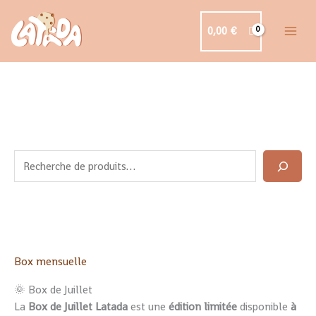
Aller
au
0,00
€
contenu
R
e
c
h
e
r
c
Box mensuelle
h
🌞 Box de Juillet
e
La
Box de Juillet Latada
est une
édition limitée
disponible
à
r