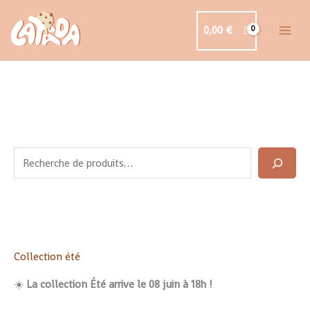
Aller
au
0,00
€
contenu
R
e
c
h
e
r
c
Trié
Collection été
du
h
plus
récent
☀️
La collection Été arrive le 08 juin à 18h !
e
au
plus
r