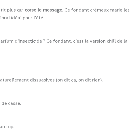
s
tit plus qui
corse le message
. Ce fondant crémeux marie le
oral idéal pour l’été.
arfum d’insecticide ? Ce fondant, c’est la version chill de la
urellement dissuasives (on dit ça, on dit rien).
 de casse.
au top.