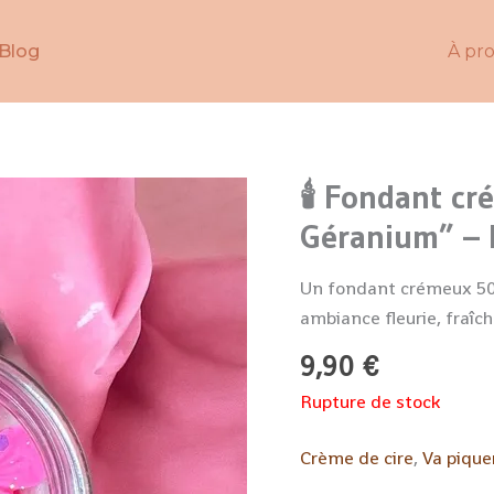
Blog
À pr
🕯️ Fondant c
Géranium” – 
Un fondant crémeux 50
ambiance fleurie, fraîc
9,90
€
Rupture de stock
Crème de cire
,
Va piquer