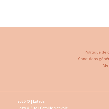
Politique de 
Conditions géné
Men
2026 © | Latada
Logo & Site |
Camille s'envole