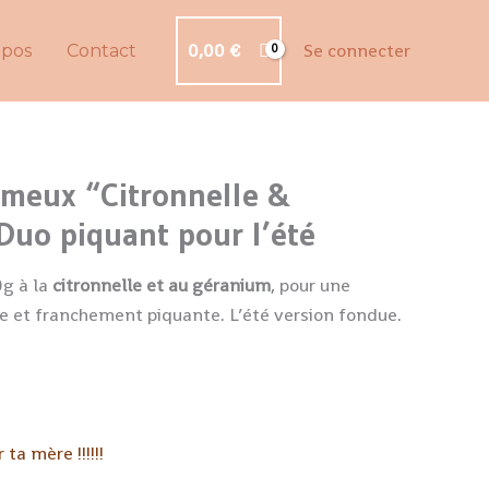
0,00
€
Se connecter
opos
Contact
rémeux “Citronnelle &
Duo piquant pour l’été
g à la
citronnelle et au géranium
, pour une
he et franchement piquante. L’été version fondue.
 ta mère !!!!!!