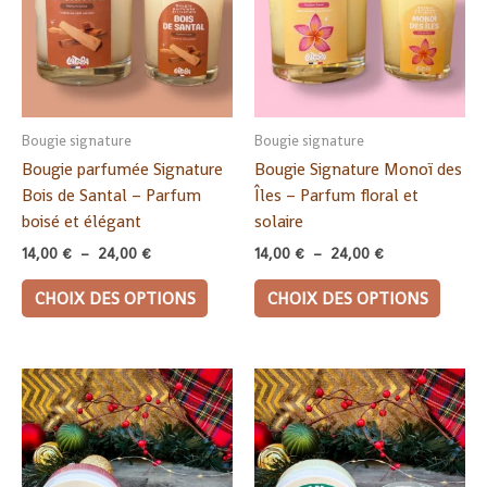
24,00 €
24,00 €
variations.
variat
Les
Les
options
option
peuvent
peuve
être
être
Bougie signature
Bougie signature
choisies
choisi
Bougie parfumée Signature
Bougie Signature Monoï des
sur
sur
Bois de Santal – Parfum
Îles – Parfum floral et
la
la
boisé et élégant
solaire
page
page
14,00
€
–
24,00
€
14,00
€
–
24,00
€
du
du
produit
produi
CHOIX DES OPTIONS
CHOIX DES OPTIONS