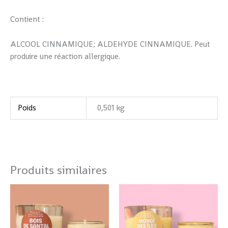
Contient :
ALCOOL CINNAMIQUE; ALDEHYDE CINNAMIQUE. Peut
produire une réaction allergique.
Poids
0,501 kg
Produits similaires
Plage
Plage
Ce
Ce
de
de
produit
produi
prix :
prix :
a
a
14,00 €
14,00 €
à
à
plusieurs
plusie