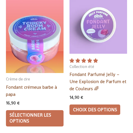
produi
a
plusie
variat
Les
option
peuve
être
choisi
Collection été
sur
Fondant Parfumé Jelly –
la
Crème de cire
Une Explosion de Parfum et
page
Fondant crémeux barbe à
de Couleurs 🌈
du
papa
14,90
€
produi
16,90
€
CHOIX DES OPTIONS
SÉLECTIONNER LES
OPTIONS