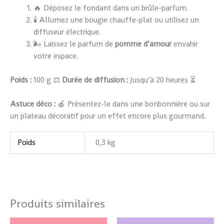
🔥 Déposez le fondant dans un brûle-parfum.
🕯️ Allumez une bougie chauffe-plat ou utilisez un
diffuseur électrique.
🌬️ Laissez le parfum de
pomme d’amour
envahir
votre espace.
Poids :
100 g ⚖️
Durée de diffusion :
Jusqu’à 20 heures ⏳
Astuce déco :
🍎 Présentez-le dans une bonbonnière ou sur
un plateau décoratif pour un effet encore plus gourmand.
Poids
0,3 kg
Produits similaires
Ce