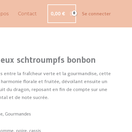
0,00
€
Se connecter
opos
Contact
meux schtroumpfs bonbon
s entre la fraîcheur verte et la gourmandise, cette
 harmonie florale et fruitée, dévoilant ensuite un
uit du dragon, reposant en fin de compte sur une
tal et de note sucrée.
ée, Gourmandes
pomme, poire, cassis