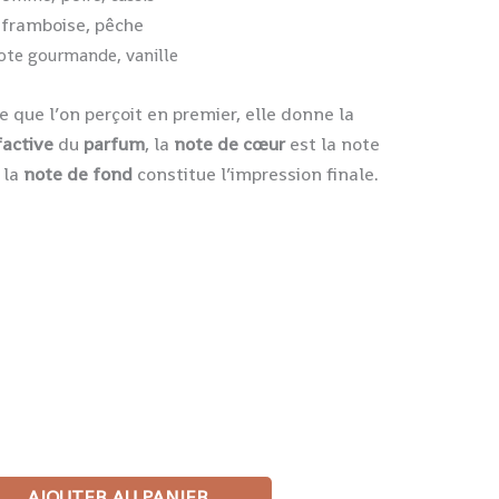
 framboise, pêche
ote gourmande, vanille
e que l’on perçoit en premier, elle donne la
factive
du
parfum
, la
note de cœur
est la note
 la
note de fond
constitue l’impression finale.
AJOUTER AU PANIER