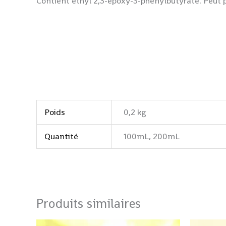
Contient ethyl 2,3-epoxy-3-phenylbutyrate. Peut p
Poids
0,2 kg
Quantité
100mL, 200mL
Produits similaires