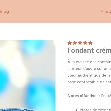
Blog
À pr
quantité
Fondant cré
de
Fondant
À la croisée des chemin
crémeux
senteur s’ouvre sur une
schtroumpfs
cœur authentique de fr
bonbon
base confortable de san
Notes olfactives
:
Fruit
Notes de tête
: 